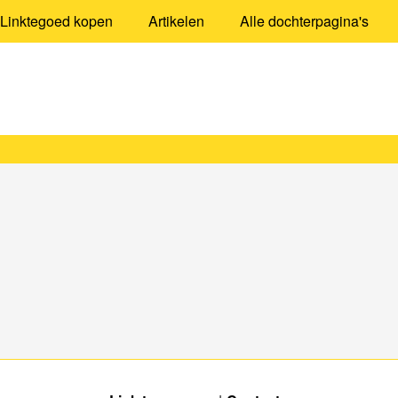
Linktegoed kopen
Artikelen
Alle dochterpagina's