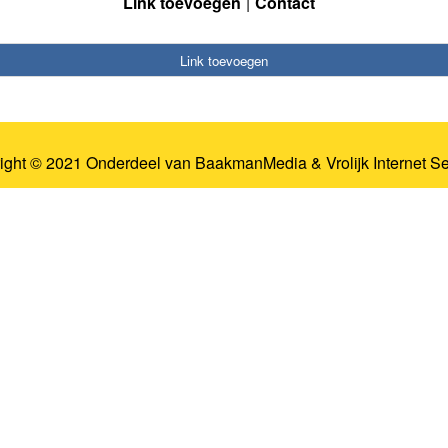
Link toevoegen
Contact
Link toevoegen
ight © 2021 Onderdeel van
BaakmanMedia
&
Vrolijk Internet S