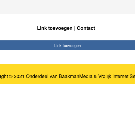
Link toevoegen
Contact
Link toevoegen
ight © 2021 Onderdeel van
BaakmanMedia
&
Vrolijk Internet S