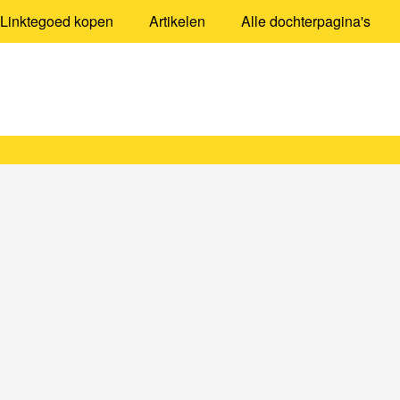
Linktegoed kopen
Artikelen
Alle dochterpagina's